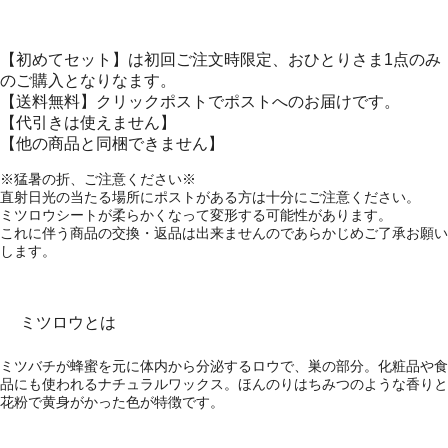
【初めてセット】は初回ご注文時限定、おひとりさま1点のみ
のご購入となりなます。
【送料無料】クリックポストでポストへのお届けです。
【代引きは使えません】
【他の商品と同梱できません】
※猛暑の折、ご注意ください※
直射日光の当たる場所にポストがある方は十分にご注意ください。
ミツロウシートが柔らかくなって変形する可能性があります。
これに伴う商品の交換・返品は出来ませんのであらかじめご了承お願い
します。
ミツロウとは
ミツバチが蜂蜜を元に体内から分泌するロウで、巣の部分。化粧品や食
品にも使われるナチュラルワックス。ほんのりはちみつのような香りと
花粉で黄身がかった色が特徴です。