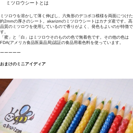
ミツロウシートとは
ミツロウを溶かして薄く伸ばし、六角形のデコボコ模様を両面につけた
約2mmの厚さのシート。akarizmのミツロウシートはカナダ産です。高
品質のミツロウを使用しているので香りがよく、発色もよいのが特徴で
す。
「蜜」と「白」はミツロウそのものの色で無着色です。その他の色は
FDA(アメリカ食品医薬品局)認証の食品用着色料を使っています。
ーーーーー
おまけのミニアイディア